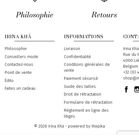
Philosophie
Retours
IRINA KHÄ
INFORMATIONS
CONT
Philosophie
Livraison
Address
Irina Khä
Rue du P
Conseillers mode
Confidentialité
4000 Li
Contactez-nous
Conditions générales de
Belgium
vente
Phone
+32 (0) 
Point de vente
Email
shop@ir
Paiement sécurisé
Édito
Guide des tailles
Faites un cadeau
Droit de rétractation
Formulaire de rétractation
Règlement en ligne des
litiges
© 2026 Irina Khä - powered by
Wepika