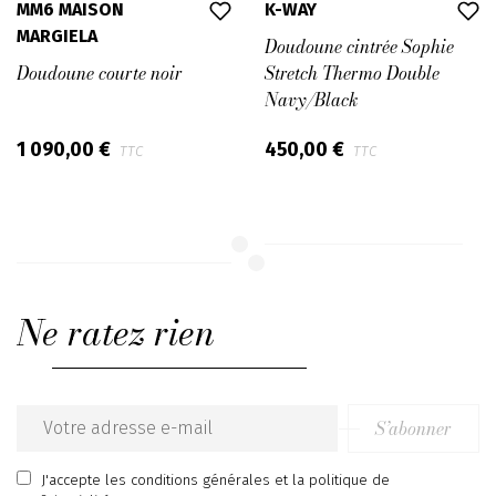
MM6 MAISON
K-WAY
MARGIELA
Doudoune cintrée Sophie
Doudoune courte noir
Stretch Thermo Double
Navy/Black
1 090,00 €
450,00 €
TTC
TTC
Ne ratez rien
S’abonner
Email
address
J'accepte
les conditions générales
et
la politique de