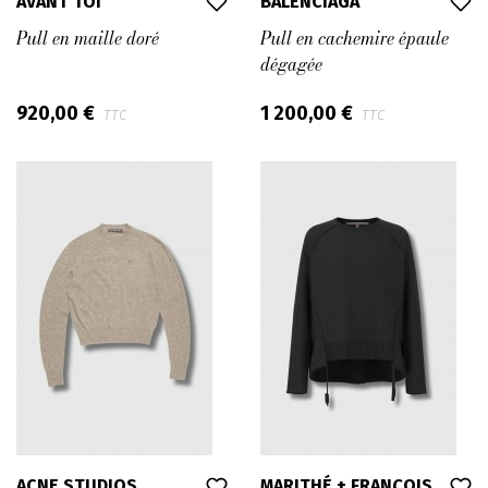
AVANT TOI
BALENCIAGA
Pull en maille doré
Pull en cachemire épaule
dégagée
920,00 €
1 200,00 €
TTC
TTC
ACNE STUDIOS
MARITHÉ + FRANÇOIS