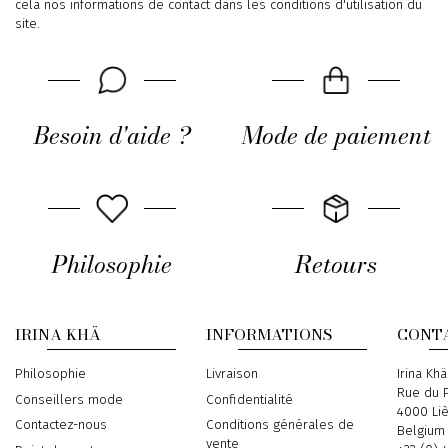
cela nos informations de contact dans les conditions d'utilisation du
site.
Besoin d'aide ?
Mode de paiement
Philosophie
Retours
IRINA KHÄ
INFORMATIONS
CONT
Philosophie
Livraison
Address
Irina Khä
Rue du P
Conseillers mode
Confidentialité
4000 Li
Contactez-nous
Conditions générales de
Belgium
vente