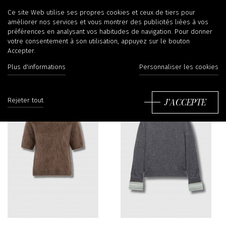
Pulls
Ce site Web utilise ses propres cookies et ceux de tiers pour
améliorer nos services et vous montrer des publicités liées à vos
préférences en analysant vos habitudes de navigation. Pour donner
votre consentement à son utilisation, appuyez sur le bouton
Accepter.
Filtrer
Tr
Plus d'informations
Personnaliser les cookies
J'ACCEPTE
Rejeter tout