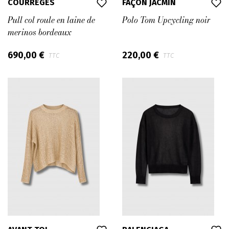
COURRÈGES
FAÇON JACMIN
Pull col roule en laine de
Polo Tom Upcycling noir
merinos bordeaux
690,00 €
220,00 €
TTC
TTC