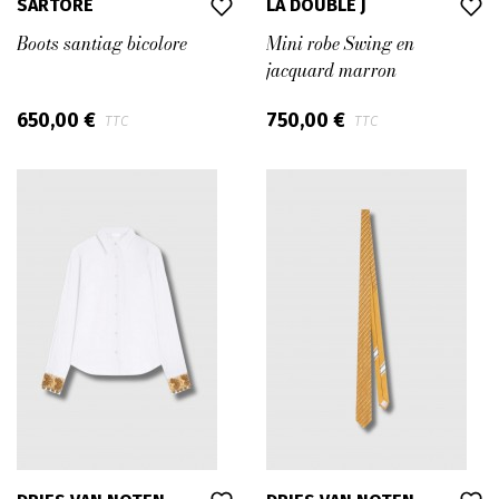
SARTORE
LA DOUBLE J
Boots santiag bicolore
Mini robe Swing en
jacquard marron
650,00 €
750,00 €
TTC
TTC