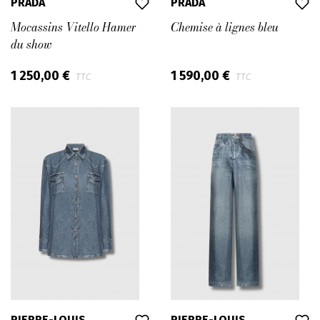
PRADA
PRADA
Mocassins Vitello Hamer
Chemise à lignes bleu
du show
1 250,00 €
1 590,00 €
TTC
TTC
PIERRE-LOUIS
PIERRE-LOUIS