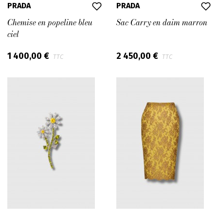
PRADA
PRADA
Chemise en popeline bleu
Sac Carry en daim marron
ciel
1 400,00 €
2 450,00 €
TTC
TTC