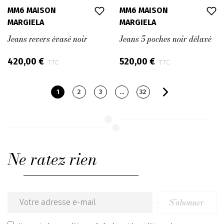
MM6 MAISON
MM6 MAISON
MARGIELA
MARGIELA
Jeans revers évasé noir
Jeans 5 poches noir délavé
420,00 €
520,00 €
TTC
TTC
1
2
3
…
32
Ne ratez rien
S’abonner
Email
address