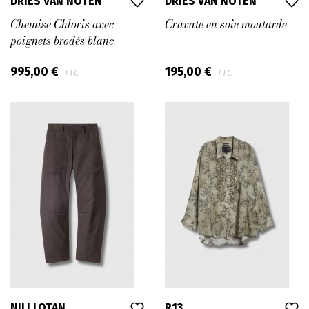
DRIES VAN NOTEN
DRIES VAN NOTEN
Chemise Chloris avec
Cravate en soie moutarde
poignets brodés blanc
995,00 €
195,00 €
TTC
TTC
NILI LOTAN
R13