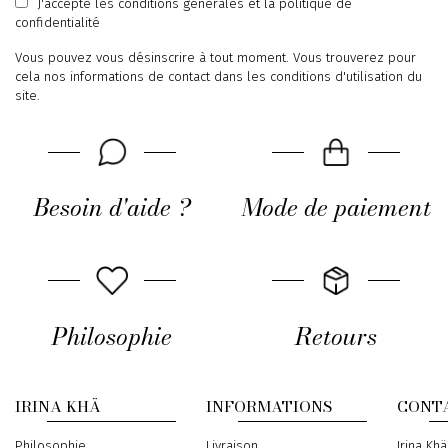
J'accepte
les conditions générales
et
la politique de
confidentialité
Vous pouvez vous désinscrire à tout moment. Vous trouverez pour
cela nos informations de contact dans les conditions d'utilisation du
site.
Besoin d'aide ?
Mode de paiement
Philosophie
Retours
IRINA KHÄ
INFORMATIONS
CONT
Philosophie
Livraison
Address
Irina Khä