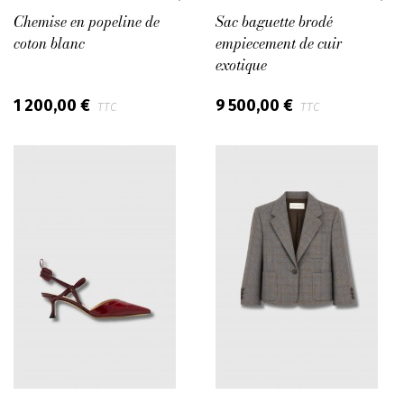
Chemise en popeline de
Sac baguette brodé
coton blanc
empiecement de cuir
exotique
1 200,00 €
9 500,00 €
TTC
TTC