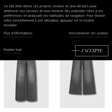
Jeans
Ce site Web utilise ses propres cookies et ceux de tiers pour
améliorer nos services et vous montrer des publicités liées à vos
préférences en analysant vos habitudes de navigation. Pour donner
votre consentement à son utilisation, appuyez sur le bouton
Accepter.
Filtrer
Tr
Plus d'informations
Personnaliser les cookies
J'ACCEPTE
Rejeter tout