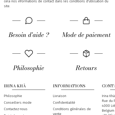
cela nos informations de contact dans les conditions d'utilisation du
site.
Besoin d'aide ?
Mode de paiement
Philosophie
Retours
IRINA KHÄ
INFORMATIONS
CONT
Philosophie
Livraison
Address
Irina Khä
Rue du P
Conseillers mode
Confidentialité
4000 Li
Contactez-nous
Conditions générales de
Belgium
vente