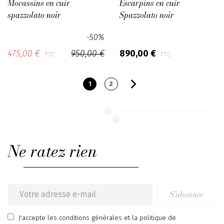
Mocassins en cuir
Escarpins en cuir
spazzolato noir
Spazzolato noir
-50%
475,00 €
950,00 €
890,00 €
TTC
TTC
1
2
Ne ratez rien
S’abonner
Email
address
J'accepte
les conditions générales
et
la politique de