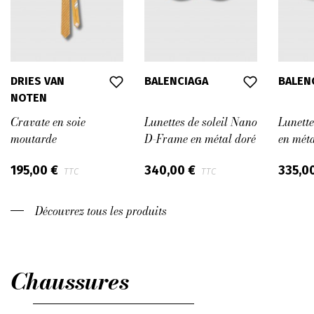
DRIES VAN
BALENCIAGA
BALEN
NOTEN
Cravate en soie
Lunettes de soleil Nano
Lunette
moutarde
D-Frame en métal doré
en méta
195,00 €
340,00 €
335,0
TTC
TTC
Découvrez tous les produits
Chaussures