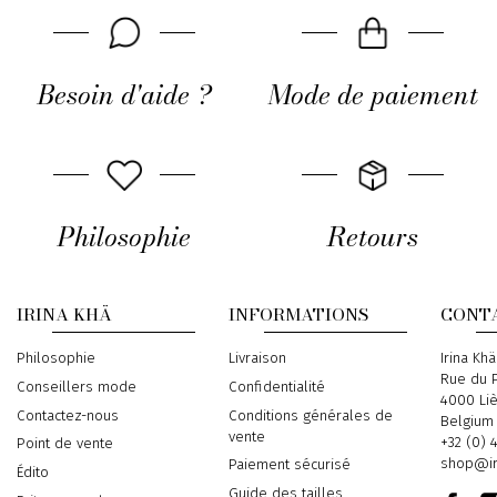
Besoin d'aide ?
Mode de paiement
Philosophie
Retours
IRINA KHÄ
INFORMATIONS
CONT
Philosophie
Livraison
Address
Irina Khä
Rue du P
Conseillers mode
Confidentialité
4000 Li
Contactez-nous
Conditions générales de
Belgium
vente
Phone
+32 (0) 
Point de vente
Email
shop@ir
Paiement sécurisé
Édito
Guide des tailles