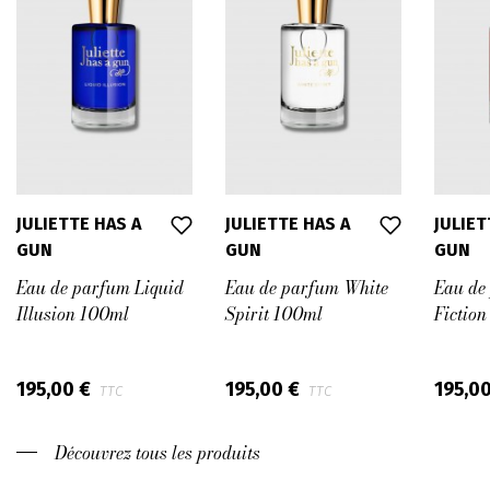
JULIETTE HAS A
JULIETTE HAS A
JULIET
GUN
GUN
GUN
Eau de parfum Liquid
Eau de parfum White
Eau de
Illusion 100ml
Spirit 100ml
Fictio
195,00 €
195,00 €
195,0
TTC
TTC
Découvrez tous les produits