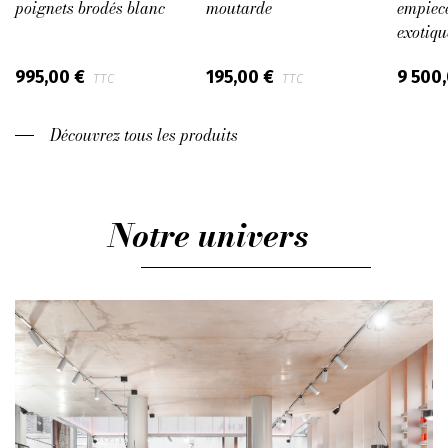
poignets brodés blanc
moutarde
empiec
exotiqu
995,00 €
195,00 €
9 500
TTC
TTC
Découvrez tous les produits
Notre univers