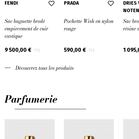
FENDI
PRADA
DRIES
NOTE
Sac baguette brodé
Pochette Wish en nylon
Sac bro
empiecement de cuir
rouge
résine 
exotique
9 500,00 €
590,00 €
1 095
TTC
TTC
Découvrez tous les produits
Parfumerie