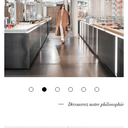
IRINA KHÄ and their partners are
aligned on a same vision and the
definition of what makes you stylish.
Each item featured is selected with
love and conviction.
1
2
3
4
5
6
Découvrez notre philosophie