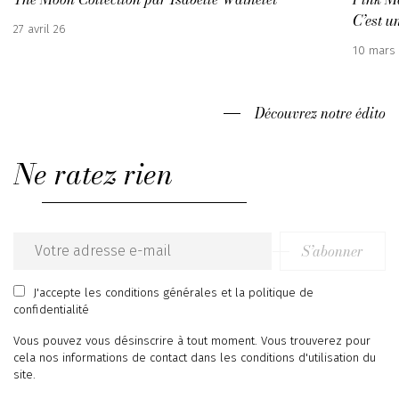
C’est un
Publié
27 avril 26
:
Publié
10 mars
:
Découvrez notre édito
Ne ratez rien
S’abonner
Email
address
J'accepte
les conditions générales
et
la politique de
confidentialité
Vous pouvez vous désinscrire à tout moment. Vous trouverez pour
cela nos informations de contact dans les conditions d'utilisation du
site.