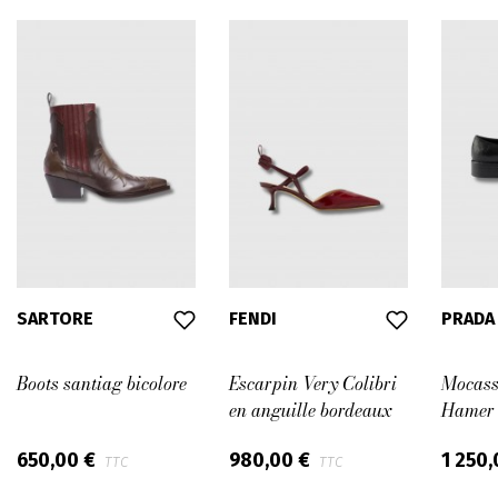
SARTORE
FENDI
PRADA
Boots santiag bicolore
Escarpin Very Colibri
Mocass
en anguille bordeaux
Hamer 
650,00 €
980,00 €
1 250
TTC
TTC