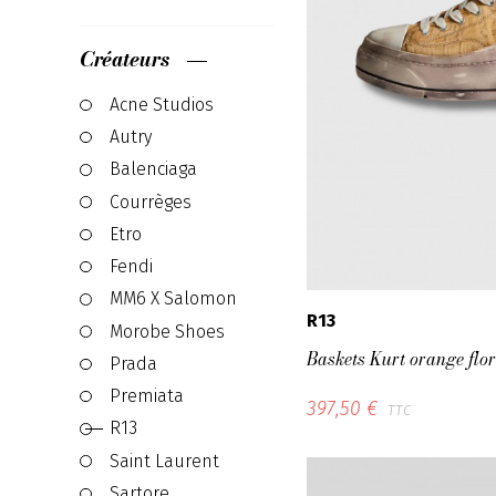
Créateurs
Acne Studios
Autry
Balenciaga
Courrèges
Etro
Fendi
MM6 X Salomon
R13
Morobe Shoes
Baskets Kurt orange flor
Prada
Premiata
397,50 €
TTC
R13
Saint Laurent
Sartore