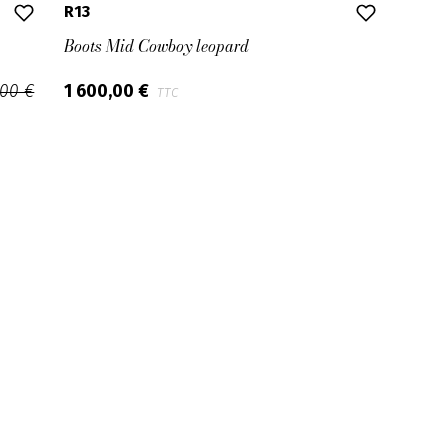
R13
Boots Mid Cowboy leopard
,00 €
1 600,00 €
TTC