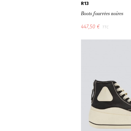
R13
Boots fourrées noires
447,50 €
TTC