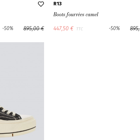
R13
Boots fourrées camel
-50%
895,00 €
447,50 €
-50%
895
TTC