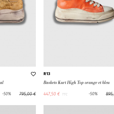
R13
al
Baskets Kurt High Top orange et bleu
-50%
795,00 €
447,50 €
-50%
895
TTC