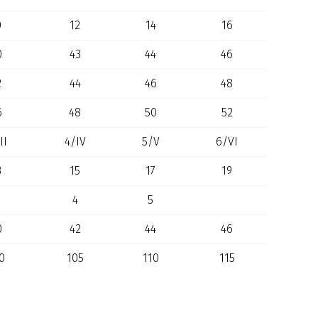
0
12
14
16
0
43
44
46
2
44
46
48
6
48
50
52
II
4/IV
5/V
6/VI
3
15
17
19
4
5
0
42
44
46
0
105
110
115