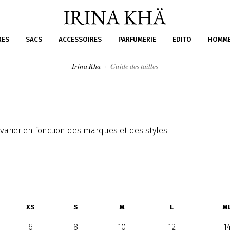
RES
SACS
ACCESSOIRES
PARFUMERIE
EDITO
HOMM
Irina Khä
Guide des tailles
nt varier en fonction des marques et des styles.
XS
S
M
L
M
6
8
10
12
1