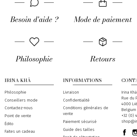
Besoin d'aide ?
Mode de paiement
Philosophie
Retours
IRINA KHÄ
INFORMATIONS
CONT
Philosophie
Livraison
Address
Irina Khä
Rue du P
Conseillers mode
Confidentialité
4000 Li
Contactez-nous
Conditions générales de
Belgium
vente
Phone
+32 (0) 
Point de vente
Email
shop@ir
Paiement sécurisé
Édito
Guide des tailles
Faites un cadeau