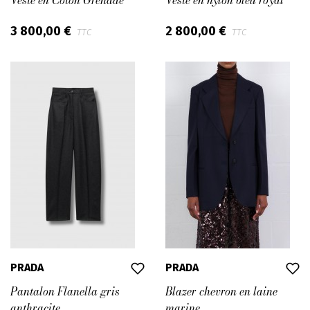
Veste en Coton Grenade
Veste en nylon bleu royal
3 800,00 €
2 800,00 €
TTC
TTC
PRADA
PRADA
Pantalon Flanella gris
Blazer chevron en laine
anthracite
marine