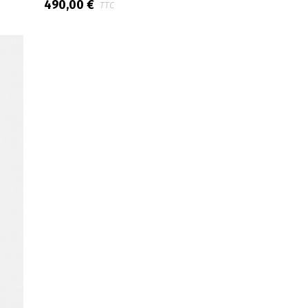
490,00 €
TTC