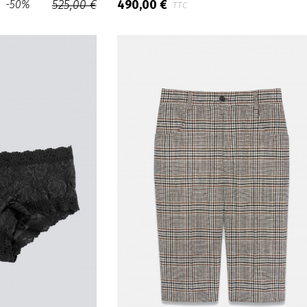
-50%
525,00 €
490,00 €
TTC