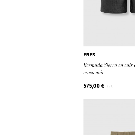
ENES
Bermuda Sierra en cuir
croco noir
575,00 €
TTC