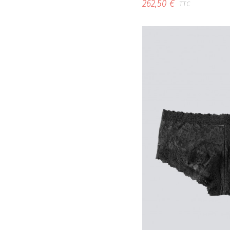
262,50 €
TTC