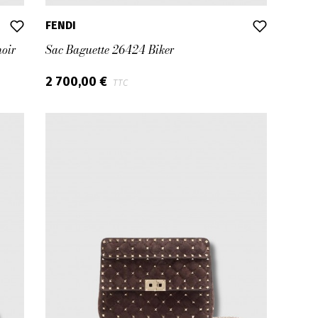
FENDI
noir
Sac Baguette 26424 Biker
2 700,00 €
TTC