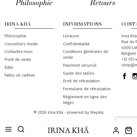
Philosophie
Retours
IRINA KHÄ
INFORMATIONS
CONT
Philosophie
Livraison
Address
Irina Khä
Rue du P
Conseillers mode
Confidentialité
4000 Li
Contactez-nous
Conditions générales de
Belgium
vente
Phone
+32 (0) 
Point de vente
Email
shop@ir
Paiement sécurisé
Édito
Guide des tailles
Faites un cadeau
Droit de rétractation
Formulaire de rétractation
Règlement en ligne des
litiges
© 2026 Irina Khä - powered by
Wepika