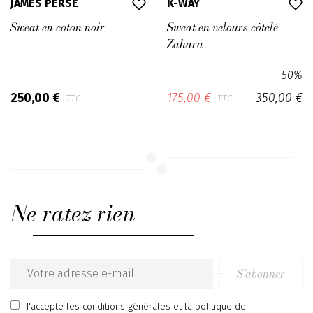
JAMES PERSE
K-WAY
Sweat en coton noir
Sweat en velours côtelé
Zahara
-50%
250,00 €
175,00 €
350,00 €
TTC
TTC
Ne ratez rien
S’abonner
Email
address
J'accepte
les conditions générales
et
la politique de