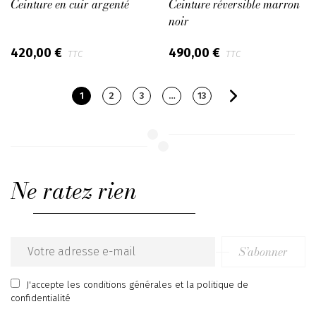
Ceinture en cuir argenté
Ceinture réversible marron
noir
420,00 €
490,00 €
TTC
TTC
1
2
3
…
13
Ne ratez rien
S’abonner
Email
address
J'accepte
les conditions générales
et
la politique de
confidentialité