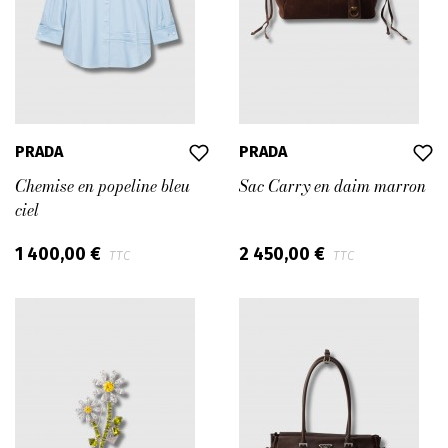
PRADA
PRADA
Chemise en popeline bleu
Sac Carry en daim marron
ciel
1 400,00 €
2 450,00 €
TTC
TTC