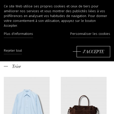
Prada
Ce site Web utilise ses propres cookies et ceux de tiers pour
améliorer nos services et vous montrer des publicités liées à vos
préférences en analysant vos habitudes de navigation. Pour donner
votre consentement à son utilisation, appuyez sur le bouton
Accepter.
Prada est une des plus grande marque italienne, fondée à Milan par
Plus d'informations
Personnaliser les cookies
Mario Prada en 1913. A l’origine, la marque qui était une petite
entreprise de maroquinerie et importateur de bagages s’est diversifiée
Lire plus
vers le prêt-à-porter pour ensuite devenir un groupe de luxe
J'ACCEPTE
Rejeter tout
incontournable de la mode grâce à l’arrivée de la petite fille du
fondateur, Miuccia Prada, en 1970, lançant le nylon et développant la
marque de manière vive et créative avec son mari Patrizio Bertelli. Nous
Trier
avons un vaste choix de produits Prada dans notre boutique à Liège en
Belgique. Si vous avez besoin de renseignement, n'hésitez pas à nous
contacter ou à nous envoyer un e-mail au
shop@irina-kha.com
.
Nous
avons la chance de proposer à nos clients les collections Prada dans
notre boutique Irina Khä, à Liège en Belgique.