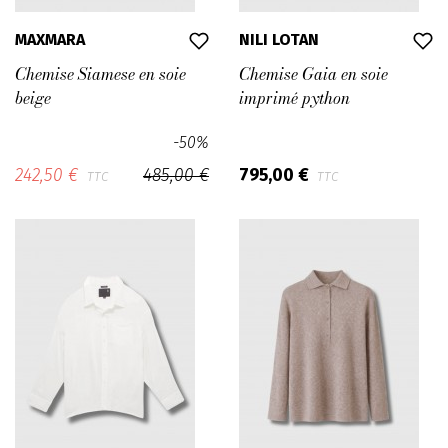
MAXMARA
NILI LOTAN
Chemise Siamese en soie
Chemise Gaia en soie
beige
imprimé python
-50%
242,50 €
485,00 €
795,00 €
TTC
TTC