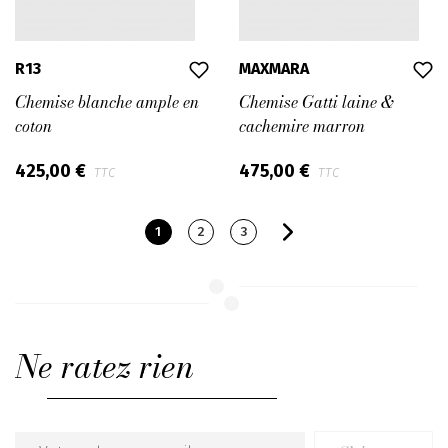
R13
MAXMARA
Chemise blanche ample en
Chemise Gatti laine &
coton
cachemire marron
425,00 €
475,00 €
TTC
TTC
1
2
3
Ne ratez rien