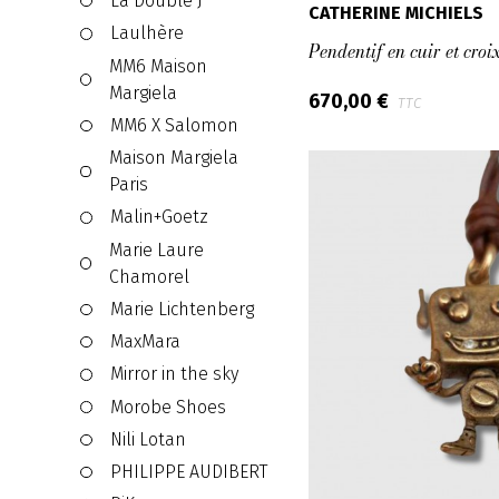
La Double J
CATHERINE MICHIELS
Laulhère
Pendentif en cuir et croi
MM6 Maison
Margiela
670,00 €
TTC
MM6 X Salomon
Maison Margiela
Paris
Malin+Goetz
Marie Laure
Chamorel
Marie Lichtenberg
MaxMara
Mirror in the sky
Morobe Shoes
Nili Lotan
PHILIPPE AUDIBERT