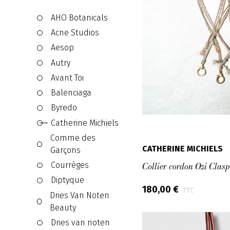
AHO Botanicals
Acne Studios
Aesop
Autry
Avant Toi
Balenciaga
Byredo
Catherine Michiels
Comme des
CATHERINE MICHIELS
Garçons
Collier cordon Ozi Clasp
Courrèges
Diptyque
180,00 €
TTC
Dries Van Noten
Beauty
Dries van noten