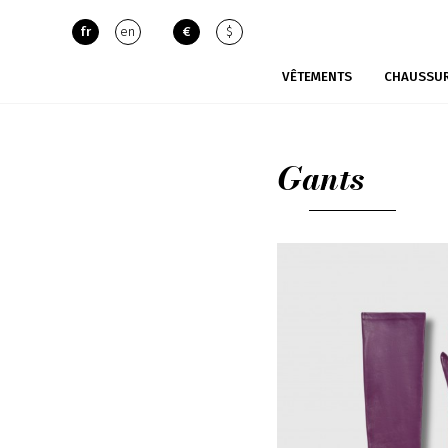
fr
en
€
$
VÊTEMENTS
CHAUSSU
Gants