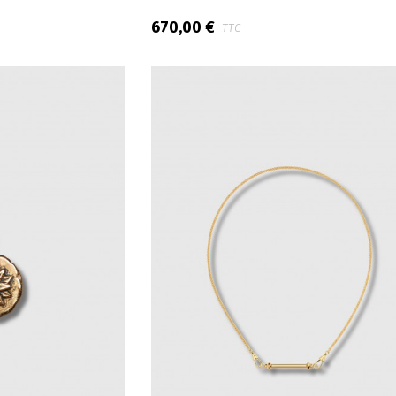
670,00 €
TTC