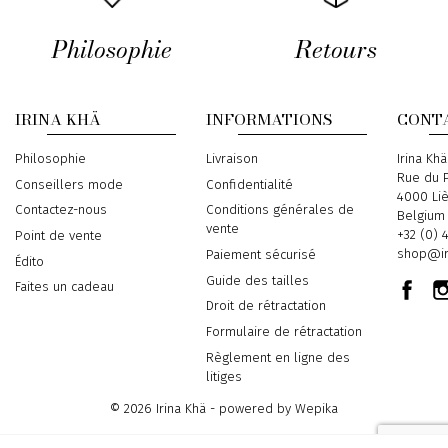
Philosophie
Retours
IRINA KHÄ
INFORMATIONS
CONT
Philosophie
Livraison
Address
Irina Khä
Rue du P
Conseillers mode
Confidentialité
4000 Li
Contactez-nous
Conditions générales de
Belgium
vente
Phone
+32 (0) 
Point de vente
Email
shop@ir
Paiement sécurisé
Édito
Guide des tailles
Faites un cadeau
Droit de rétractation
Formulaire de rétractation
Règlement en ligne des
litiges
© 2026 Irina Khä - powered by
Wepika