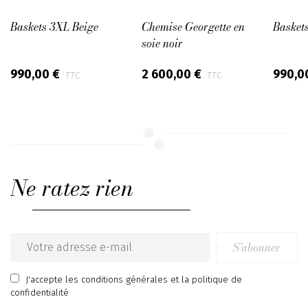
Baskets 3XL Beige
Chemise Georgette en
Basket
soie noir
990,00 €
2 600,00 €
990,0
TTC
TTC
Ne ratez rien
S’abonner
Email
address
J'accepte
les conditions générales
et
la politique de
confidentialité