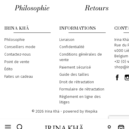
Philosophie
Retours
IRINA KHÄ
INFORMATIONS
CONT
Philosophie
Livraison
Address
Irina Khä
Rue du P
Conseillers mode
Confidentialité
4000 Li
Contactez-nous
Conditions générales de
Belgium
vente
Phone
+32 (0) 
Point de vente
Email
shop@ir
Paiement sécurisé
Édito
Guide des tailles
Faites un cadeau
Droit de rétractation
Formulaire de rétractation
Règlement en ligne des
litiges
© 2026 Irina Khä - powered by
Wepika