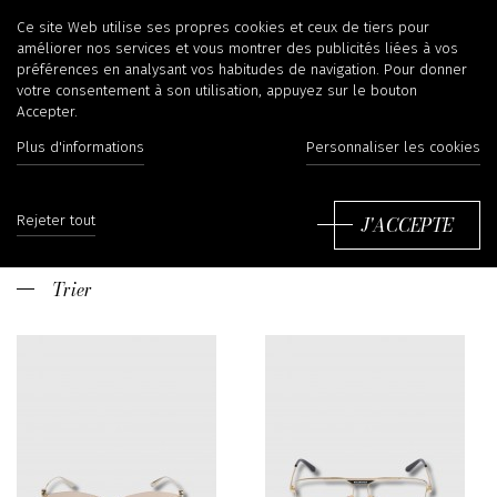
Balenciaga
Ce site Web utilise ses propres cookies et ceux de tiers pour
améliorer nos services et vous montrer des publicités liées à vos
préférences en analysant vos habitudes de navigation. Pour donner
votre consentement à son utilisation, appuyez sur le bouton
Accepter.
La maison doit son nom au styliste Cristóbal
Plus d'informations
Personnaliser les cookies
Balenciaga Eizaguirre, né à Getaria, Espagne en 1895.
Doté d’une technique et d’une créativité inégalable,
Lire plus
Balenciaga est unanimement reconnu comme l’un
J'ACCEPTE
Rejeter tout
des meilleurs couturiers jusqu'à aujourd'hui.
Débutant sa carrière avant la Seconde Guerre
mondiale, c'est à partir des années 50 qu'il
Trier
révolutionne la silhouette féminine, de par son style
classique et épuré. Style notamment appréciée par
les Reines d'Espagne et de Belgique, la Princesse
Grace de Monaco et la Duchesse de Windsor. En 1968,
le couturier décide toutefois de se retirer. La marque,
appartenant de nos jours à Kering, est actuellement
sous la direction de Demna Gvasalia depuis octobre