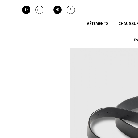
fr
en
€
$
VÊTEMENTS
CHAUSSU
Ir