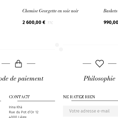
Chemise Georgette en soie noir
Baskets
2 600,00 €
990,0
TTC
de de paiement
Philosophie
CONTACT
NE RATEZ RIEN
Address
Irina Khä
Rue du Pot d’Or 12
Email
4000 Liège