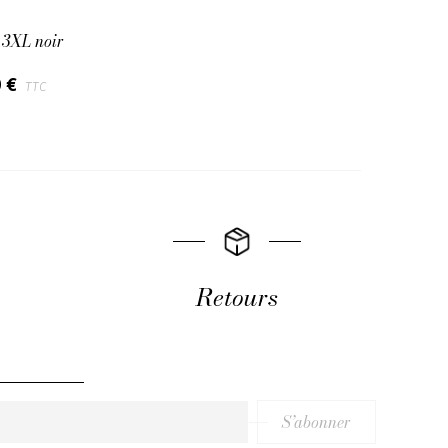
 3XL noir
0 €
TTC
Retours
S’abonner