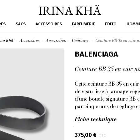
RES
SACS
ACCESSOIRES
PARFUMERIE
EDITO
HOMM
ina Khä
Accessoires
Accessoires
Ceintures
Ceinture BB 35 en cuir n
BALENCIAGA
Ceinture BB 35 en cuir no
Cette ceinture BB 35 en cuir
de veau lisse à tannage végé
d’une boucle signature BB en
par cinq crans de réglage et
Fiche technique
375,00 €
TTC