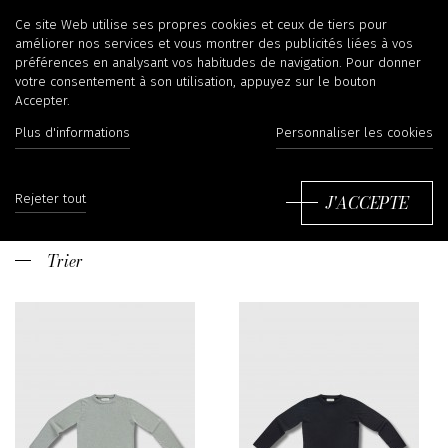
Extreme Cashmere
Ce site Web utilise ses propres cookies et ceux de tiers pour
améliorer nos services et vous montrer des publicités liées à vos
préférences en analysant vos habitudes de navigation. Pour donner
votre consentement à son utilisation, appuyez sur le bouton
Accepter.
Extreme Cashmere est une marque qui fonctionne
Plus d'informations
Personnaliser les cookies
uniquement avec la chèvre de Cachemire de
Mongolie, un pays aux étés très chauds et aux hivers
Lire plus
extrêmement froids. Le sous-poil qui pousse
J'ACCEPTE
Rejeter tout
principalement sur le ventre et les aisselles de la
chèvre est la fibre très douce appelée cachemire. Le
sous-poil est peigné une fois par an au printemps,
Trier
une fois peigné, ce sous-poil repousse en été afin de
les protèger du froid hivernal à venir. La récolte de
cachemire a lieu d'avril à juillet.
Le niveau de qualité du cachemire est déterminé
par la longueur du diamètre moyen de la fibre. Les
fibres seront sélectionnées et triées en fonction de
sa longueur et de sa couleur.