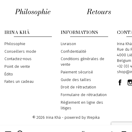
Philosophie
Retours
IRINA KHÄ
INFORMATIONS
CONT
Philosophie
Livraison
Address
Irina Khä
Rue du P
Conseillers mode
Confidentialité
4000 Li
Contactez-nous
Conditions générales de
Belgium
vente
Phone
+32 (0) 
Point de vente
Email
shop@ir
Paiement sécurisé
Édito
Guide des tailles
Faites un cadeau
Droit de rétractation
Formulaire de rétractation
Règlement en ligne des
litiges
© 2026 Irina Khä - powered by
Wepika