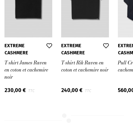
EXTREME
EXTREME
EXTRE
CASHMERE
CASHMERE
CASHM
T-shirt James Raven
T-shirt Rik Raven en
Pull C
en coton et cachemire
coton et cachemire noir
cachem
noir
230,00 €
240,00 €
560,0
TTC
TTC