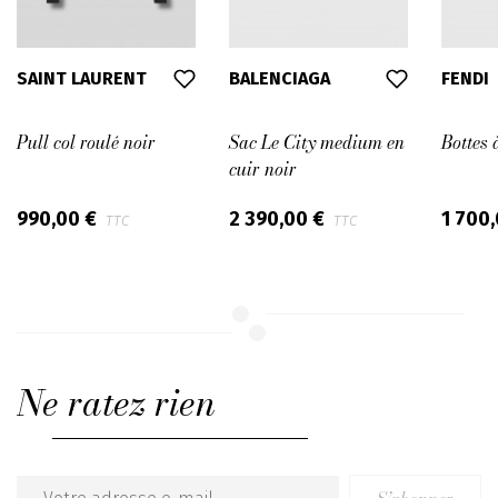
SAINT LAURENT
BALENCIAGA
FENDI
Pull col roulé noir
Sac Le City medium en
Bottes
cuir noir
990,00 €
2 390,00 €
1 700
TTC
TTC
Ne ratez rien