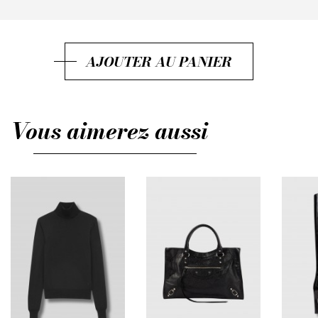
IT40
IT42
AJOUTER AU PANIER
IT44
IT46
Vous aimerez aussi