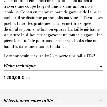
Ce pantalon Fendi incarne le raffinement italien à
travers une coupe large et fluide, dans un ton noir
iconique. Conçu en mélange haut de gamme de laine et
mohair, il se distingue par ses plis marqués à l’avant, ses
poches latérales pratiques et sa fermeture zippée
dissimulée pour une finition épurée. La taille mi-haute
structure la silhouette et garantit un tombé élégant. Une
pièce forte, idéale pour moderniser vos looks chic ou
habillés dans une nuance tendance.
Le mannequin mesure 1m78 et porte une taille IT42.
Fiche technique
1 200,00 €
TTC
Sélectionnez votre taille
Sélectionnez votre taille