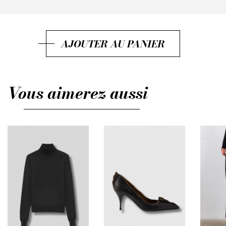
IT40
IT42
AJOUTER AU PANIER
IT44
IT46
Vous aimerez aussi