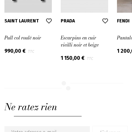
SAINT LAURENT
PRADA
FENDI
Pull col roulé noir
Escarpins en cuir
Pantalo
vieilli noir et beige
990,00 €
1 200
TTC
1 150,00 €
TTC
Ne ratez rien