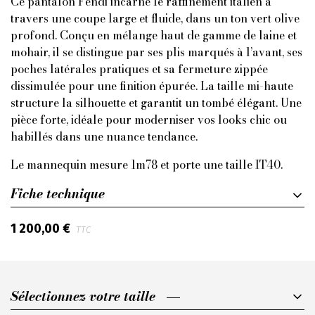
Ce pantalon Fendi incarne le raffinement italien à
travers une coupe large et fluide, dans un ton vert olive
profond. Conçu en mélange haut de gamme de laine et
mohair, il se distingue par ses plis marqués à l’avant, ses
poches latérales pratiques et sa fermeture zippée
dissimulée pour une finition épurée. La taille mi-haute
structure la silhouette et garantit un tombé élégant. Une
pièce forte, idéale pour moderniser vos looks chic ou
habillés dans une nuance tendance.
Le mannequin mesure 1m78 et porte une taille IT40.
Fiche technique
1 200,00 €
TTC
Sélectionnez votre taille
Sélectionnez votre taille