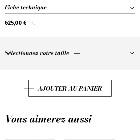
Fiche technique
625,00 €
TTC
Sélectionnez votre taille
Sélectionnez votre taille
M
L
AJOUTER AU PANIER
XL
XXL
Vous aimerez aussi
XXXL