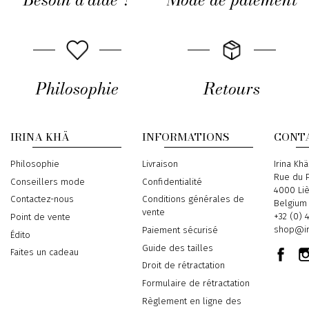
Philosophie
Retours
IRINA KHÄ
INFORMATIONS
CONT
Philosophie
Livraison
Address
Irina Khä
Rue du P
Conseillers mode
Confidentialité
4000 Li
Contactez-nous
Conditions générales de
Belgium
vente
Phone
+32 (0) 
Point de vente
Email
shop@ir
Paiement sécurisé
Édito
Guide des tailles
Faites un cadeau
Droit de rétractation
Formulaire de rétractation
Règlement en ligne des