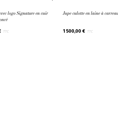
avec logo Signature en cuir
Jupe culotte en laine à carrea
oncé
1 500,00 €
€
TTC
TTC