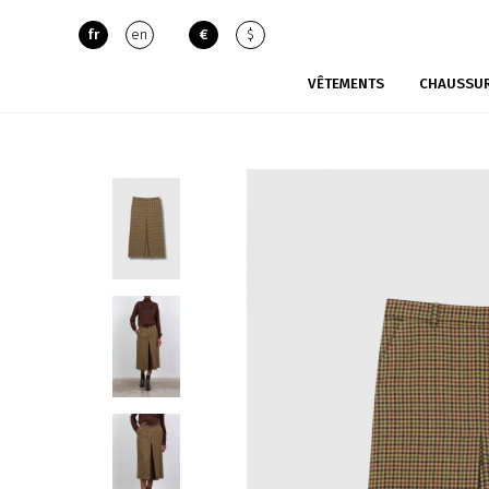
fr
en
€
$
VÊTEMENTS
CHAUSSU