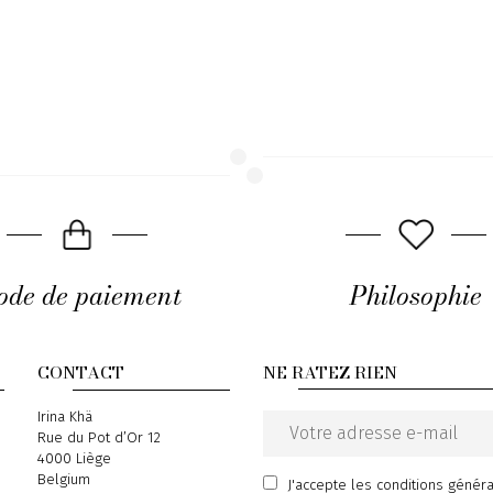
de de paiement
Philosophie
CONTACT
NE RATEZ RIEN
Address
Irina Khä
Rue du Pot d’Or 12
Email
4000 Liège
address
Belgium
J'accepte
les conditions génér