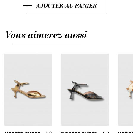
AJOUTER AU PANIER
37,5
38
Vous aimerez aussi
38,5
39
39,5
40
41