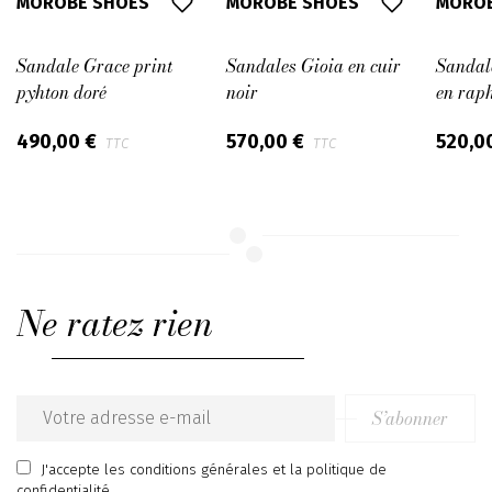
MOROBE SHOES
MOROBE SHOES
MOROB
Sandale Grace print
Sandales Gioia en cuir
Sandal
pyhton doré
noir
en raph
490,00 €
570,00 €
520,0
TTC
TTC
Ne ratez rien
S’abonner
Email
address
J'accepte
les conditions générales
et
la politique de
confidentialité