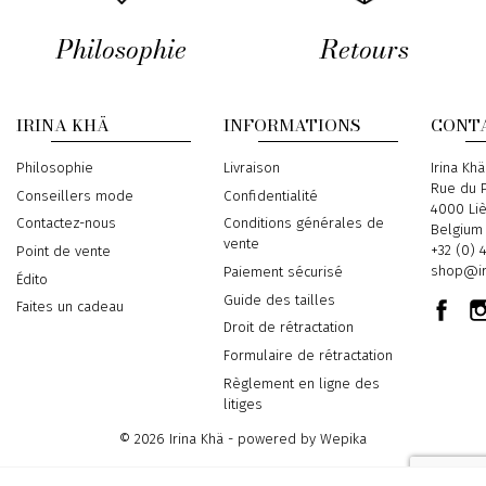
Philosophie
Retours
IRINA KHÄ
INFORMATIONS
CONT
Philosophie
Livraison
Address
Irina Khä
Rue du P
Conseillers mode
Confidentialité
4000 Li
Contactez-nous
Conditions générales de
Belgium
vente
Phone
+32 (0) 
Point de vente
Email
shop@ir
Paiement sécurisé
Édito
Guide des tailles
Faites un cadeau
Droit de rétractation
Formulaire de rétractation
Règlement en ligne des
litiges
© 2026 Irina Khä - powered by
Wepika