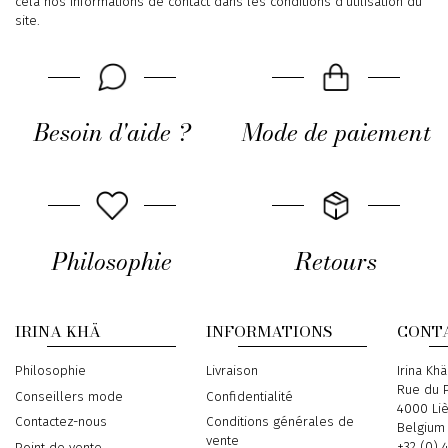
cela nos informations de contact dans les conditions d'utilisation du
site.
Besoin d'aide ?
Mode de paiement
Philosophie
Retours
IRINA KHÄ
INFORMATIONS
CONT
Philosophie
Livraison
Address
Irina Khä
Rue du P
Conseillers mode
Confidentialité
4000 Li
Contactez-nous
Conditions générales de
Belgium
vente
Phone
+32 (0) 
Point de vente