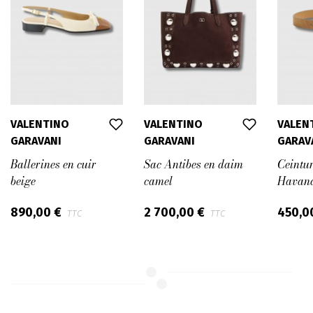
VALENTINO
VALENTINO
VALEN
GARAVANI
GARAVANI
GARAV
Ballerines en cuir
Sac Antibes en daim
Ceintur
beige
camel
Havan
890,00 €
2 700,00 €
450,0
TTC
TTC