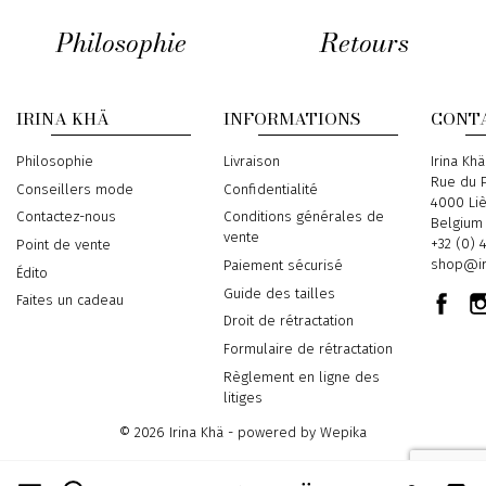
Philosophie
Retours
IRINA KHÄ
INFORMATIONS
CONT
Philosophie
Livraison
Address
Irina Khä
Rue du P
Conseillers mode
Confidentialité
4000 Li
Contactez-nous
Conditions générales de
Belgium
vente
Phone
+32 (0) 
Point de vente
Email
shop@ir
Paiement sécurisé
Édito
Guide des tailles
Faites un cadeau
Droit de rétractation
Formulaire de rétractation
Règlement en ligne des
litiges
© 2026 Irina Khä - powered by
Wepika