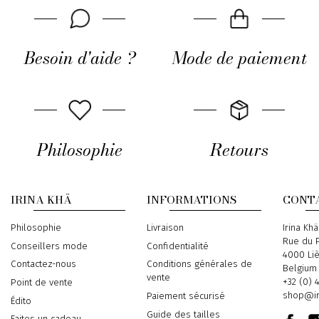
Besoin d'aide ?
Mode de paiement
Philosophie
Retours
IRINA KHÄ
INFORMATIONS
CONT
Philosophie
Livraison
Address
Irina Khä
Rue du P
Conseillers mode
Confidentialité
4000 Li
Contactez-nous
Conditions générales de
Belgium
vente
Phone
+32 (0) 
Point de vente
Email
shop@ir
Paiement sécurisé
Édito
Guide des tailles