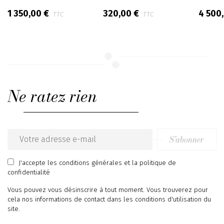
1 350,00 €
320,00 €
4 500
TTC
TTC
Ne ratez rien
S’abonner
Email
address
J'accepte
les conditions générales
et
la politique de
confidentialité
Vous pouvez vous désinscrire à tout moment. Vous trouverez pour
cela nos informations de contact dans les conditions d'utilisation du
site.