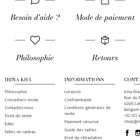
Besoin d'aide ?
Mode de paiement
Philosophie
Retours
IRINA KHÄ
INFORMATIONS
CONT
Philosophie
Livraison
Address
Irina Khä
Rue du P
Conseillers mode
Confidentialité
4000 Li
Contactez-nous
Conditions générales de
Belgium
vente
Phone
+32 (0) 
Point de vente
Email
shop@ir
Paiement sécurisé
Édito
Guide des tailles
Faites un cadeau
Droit de rétractation