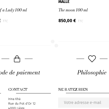
MALLE
of a Lady 100 ml
The moon 100 ml
€
850,00 €
TTC
TTC
de de paiement
Philosophie
CONTACT
NE RATEZ RIEN
Address
Irina Khä
Rue du Pot d’Or 12
Email
4000 Liège