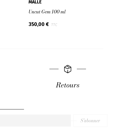
MALLE
MALL
Uncut Gem 100 ml
Eau d
350,00 €
230,
TTC
Retours
S’abonner