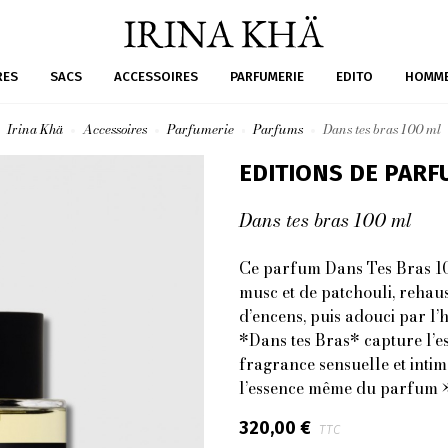
RES
SACS
ACCESSOIRES
PARFUMERIE
EDITO
HOMM
Irina Khä
Accessoires
Parfumerie
Parfums
Dans tes bras 100 ml
EDITIONS DE PARF
Dans tes bras 100 ml
Ce parfum Dans Tes Bras 10
musc et de patchouli, rehau
d’encens, puis adouci par l’h
*Dans tes Bras* capture l’e
fragrance sensuelle et inti
l’essence même du parfum »
320,00 €
TTC