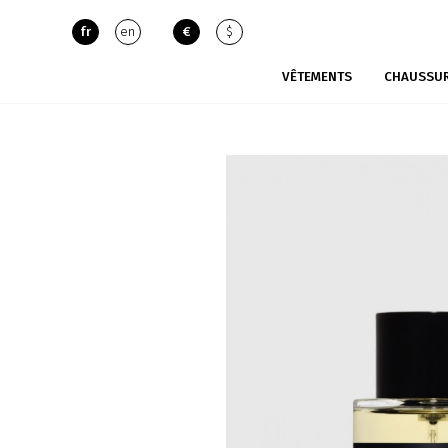
fr
en
€
$
VÊTEMENTS
CHAUSSU