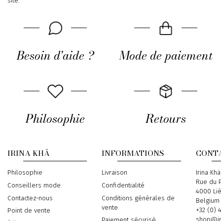
site.
Besoin d'aide ?
Mode de paiement
Philosophie
Retours
IRINA KHÄ
INFORMATIONS
CONT
Philosophie
Livraison
Address
Irina Khä
Rue du P
Conseillers mode
Confidentialité
4000 Li
Contactez-nous
Conditions générales de
Belgium
vente
Phone
+32 (0) 
Point de vente
Email
shop@ir
Paiement sécurisé