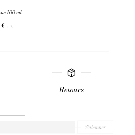
anc 100 ml
0 €
TTC
Retours
S’abonner