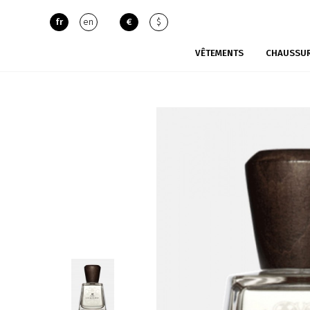
fr
en
€
$
VÊTEMENTS
CHAUSSU