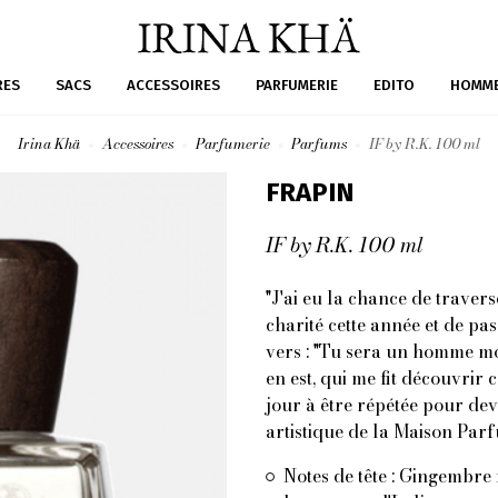
RES
SACS
ACCESSOIRES
PARFUMERIE
EDITO
HOMM
Irina Khä
Accessoires
Parfumerie
Parfums
IF by R.K. 100 ml
FRAPIN
IF by R.K. 100 ml
"J'ai eu la chance de traver
charité cette année et de pa
vers : "Tu sera un homme mo
en est, qui me fit découvri
jour à être répétée pour deve
artistique de la Maison Par
Notes de tête : Gingembre