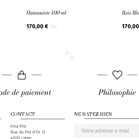
Humaniste 100 ml
Bois Bl
170,00 €
170,0
TTC
de de paiement
Philosophie
CONTACT
NE RATEZ RIEN
Address
Irina Khä
Rue du Pot d’Or 12
Email
4000 Liège