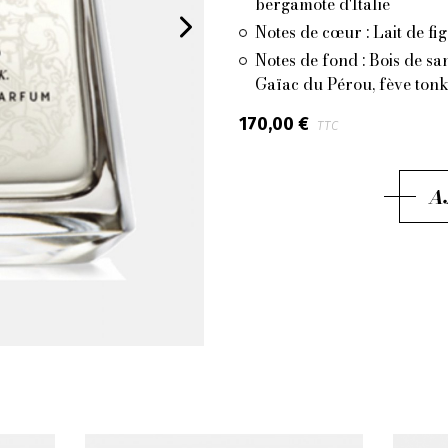
bergamote d'Italie
Notes de cœur : Lait de f
Notes de fond : Bois de sa
Gaïac du Pérou, fève ton
170,00 €
TTC
A