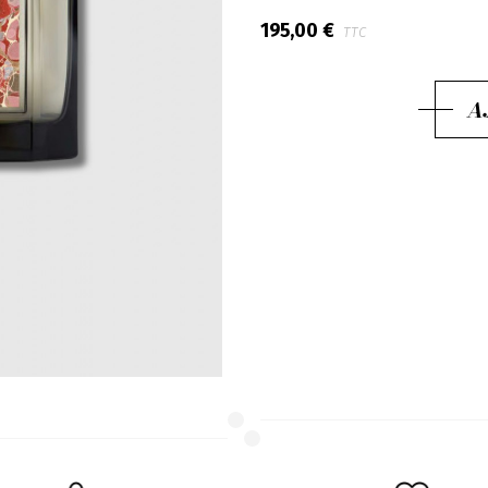
195,00 €
TTC
A