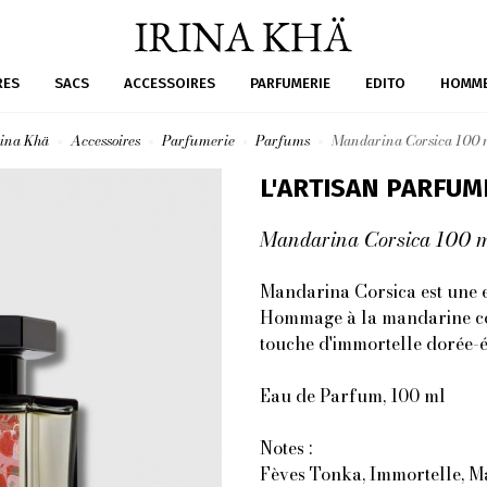
RES
SACS
ACCESSOIRES
PARFUMERIE
EDITO
HOMM
rina Khä
Accessoires
Parfumerie
Parfums
Mandarina Corsica 100 
L'ARTISAN PARFUM
Mandarina Corsica 100 
Mandarina Corsica est une 
Hommage à la mandarine con
touche d'immortelle dorée-é
Eau de Parfum, 100 ml
Notes :
Fèves Tonka, Immortelle, 