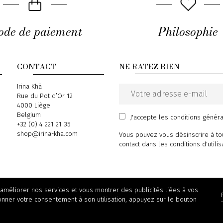
de de paiement
Philosophie
CONTACT
NE RATEZ RIEN
Address
Irina Khä
Rue du Pot d’Or 12
Email
4000 Liège
address
Belgium
J'accepte
les conditions génér
Phone
+32 (0) 4 221 21 35
Email
shop@irina-kha.com
Vous pouvez vous désinscrire à to
contact dans les conditions d'utilis
 améliorer nos services et vous montrer des publicités liées à vos
onner votre consentement à son utilisation, appuyez sur le bouton
© 2026 Irina Khä - powered by
Wepika