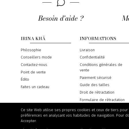
Besoin d'aide ?
Mo
IRINA KHÄ
INFORMATIONS
Philosophie
Livraison
Conseillers mode
Confidentialité
Contactez-nous
Conditions générales de
vente
Point de vente
Paiement sécurisé
Édito
Guide des tailles
Faites un cadeau
Droit de rétractation
Formulaire de rétractation
Règlement en ligne des
Ce site Web utilise ses propres cookies et ceux de tiers pour
litiges
préférences en analysant vos habitudes de navigation. Pour d
Accepter.