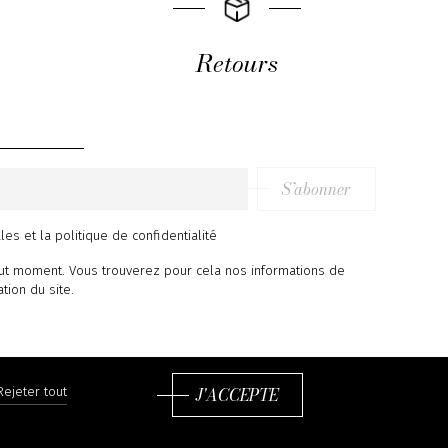
Retours
S’abonner
ales
et
la politique de confidentialité
ut moment. Vous trouverez pour cela nos informations de
ation du site.
J'ACCEPTE
Rejeter tout