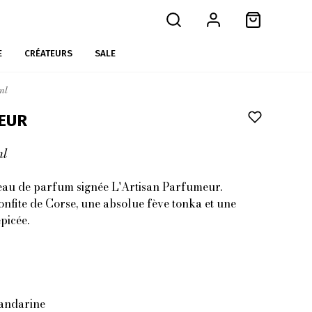
E
CRÉATEURS
SALE
ml
EUR
ml
eau de parfum signée L'Artisan Parfumeur.
fite de Corse, une absolue fève tonka et une
picée.
Mandarine