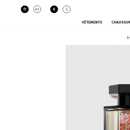
fr
en
€
$
VÊTEMENTS
CHAUSSU
I