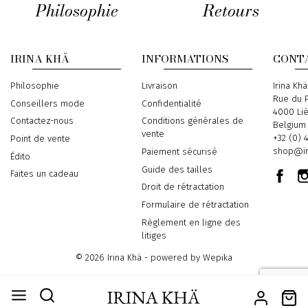
Philosophie
Retours
IRINA KHÄ
INFORMATIONS
CONT
Philosophie
Livraison
Address
Irina Khä
Rue du P
Conseillers mode
Confidentialité
4000 Li
Contactez-nous
Conditions générales de
Belgium
vente
Phone
+32 (0) 
Point de vente
Email
shop@ir
Paiement sécurisé
Édito
Guide des tailles
Faites un cadeau
Droit de rétractation
Formulaire de rétractation
Règlement en ligne des
litiges
© 2026 Irina Khä - powered by
Wepika