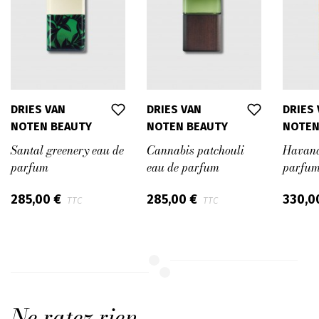
DRIES VAN
DRIES VAN
DRIES
NOTEN BEAUTY
NOTEN BEAUTY
NOTEN
Santal greenery eau de
Cannabis patchouli
Havana
parfum
eau de parfum
parfu
285,00 €
285,00 €
330,0
TTC
TTC
Ne ratez rien