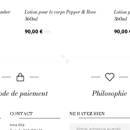
Amber
Lotion pour le corps Pepper & Rose
Lotion 
360ml
360ml
90,00 €
90,00
TTC
de de paiement
Philosophie
CONTACT
NE RATEZ RIEN
Address
Irina Khä