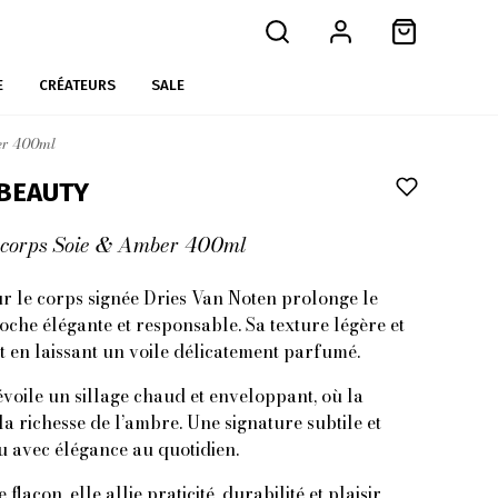
E
CRÉATEURS
SALE
ber 400ml
 BEAUTY
s corps Soie & Amber 400ml
ur le corps signée Dries Van Noten prolonge le
oche élégante et responsable. Sa texture légère et
t en laissant un voile délicatement parfumé.
oile un sillage chaud et enveloppant, où la
 richesse de l’ambre. Une signature subtile et
u avec élégance au quotidien.
lacon, elle allie praticité, durabilité et plaisir