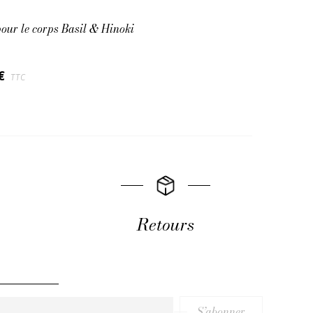
pour le corps Basil & Hinoki
 €
TTC
Retours
S’abonner