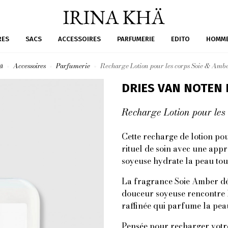
RES
SACS
ACCESSOIRES
PARFUMERIE
EDITO
HOMM
ä
Accessoires
Parfumerie
Recharge Lotion pour les corps Soie & Am
DRIES VAN NOTEN
Recharge Lotion pour le
Cette recharge de lotion po
rituel de soin avec une appr
soyeuse hydrate la peau tou
La fragrance Soie Amber dév
douceur soyeuse rencontre la
raffinée qui parfume la pea
Pensée pour recharger votre f