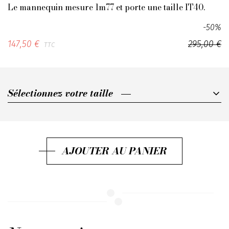
Le mannequin mesure 1m77 et porte une taille IT40.
-50%
147,50 €
295,00 €
TTC
Sélectionnez votre taille
Sélectionnez votre taille
IT38
IT40
AJOUTER AU PANIER
IT42
IT44
IT46