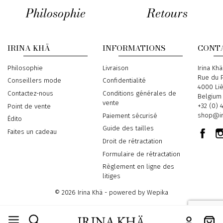
Philosophie
Retours
IRINA KHÄ
INFORMATIONS
CONT
Philosophie
Livraison
Address
Irina Khä
Rue du P
Conseillers mode
Confidentialité
4000 Li
Contactez-nous
Conditions générales de
Belgium
vente
Phone
+32 (0) 
Point de vente
Email
shop@ir
Paiement sécurisé
Édito
Guide des tailles
Faites un cadeau
Droit de rétractation
Formulaire de rétractation
Règlement en ligne des
litiges
© 2026 Irina Khä - powered by
Wepika