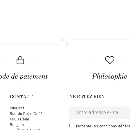
de de paiement
Philosophie
CONTACT
NE RATEZ RIEN
Address
Irina Khä
Rue du Pot d’Or 12
Email
4000 Liège
address
Belgium
J'accepte
les conditions génér
Phone