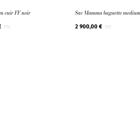
en cuir FF noir
Sac Mamma baguette medium 
€
2 900,00 €
TTC
TTC