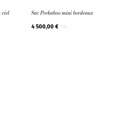
ciel
Sac Peekaboo mini bordeaux
Sac C
4 500,00 €
1 35
TTC