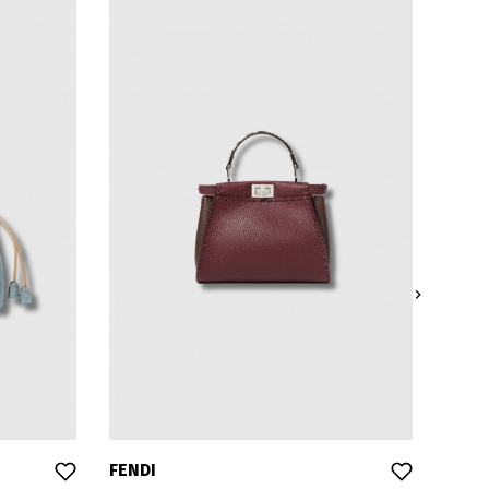

FENDI
FEND