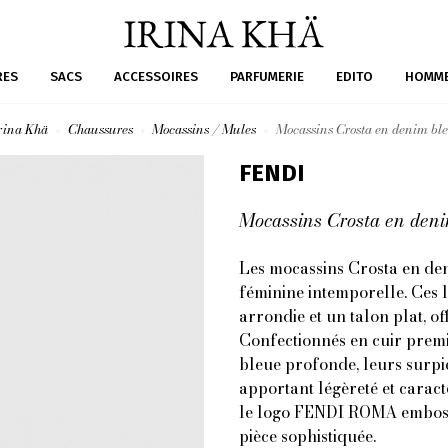
RES
SACS
ACCESSOIRES
PARFUMERIE
EDITO
HOMM
rina Khä
Chaussures
Mocassins / Mules
Mocassins Crosta en denim bl
FENDI
Mocassins Crosta en deni
Les mocassins Crosta en de
féminine intemporelle. Ces l
arrondie et un talon plat, of
Confectionnés en cuir premiu
bleue profonde, leurs surpiq
apportant légèreté et carac
le logo FENDI ROMA embossé
pièce sophistiquée.