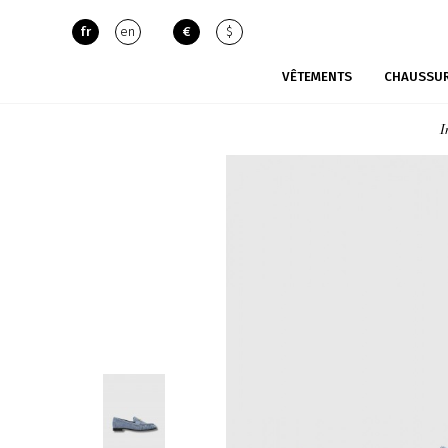
fr
en
€
$
VÊTEMENTS
CHAUSSU
I