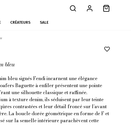
E
CRÉATEURS
SALE
eu
m bleu
nim bleu signés Fendi incarnent une élégance
oafers Baguette à enfiler présentent une pointe
frant une silhouette classique et raffinée.
m à texture denim, ils séduisent par leur teinte
ûres contrastées et leur détail froncé sur l’avant
tère. La boucle dorée géométrique en forme de F et
 sur la semelle intérieure parachèvent cette