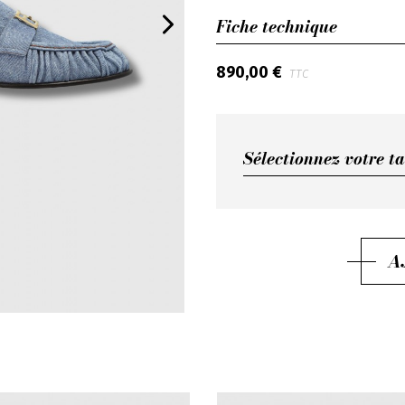
Fiche technique
890,00 €
TTC
Sélectionnez votre ta
Sélectionnez votre ta
36,5
37
A
37,5
38
38,5