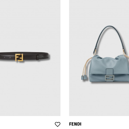
39
40
41
FENDI