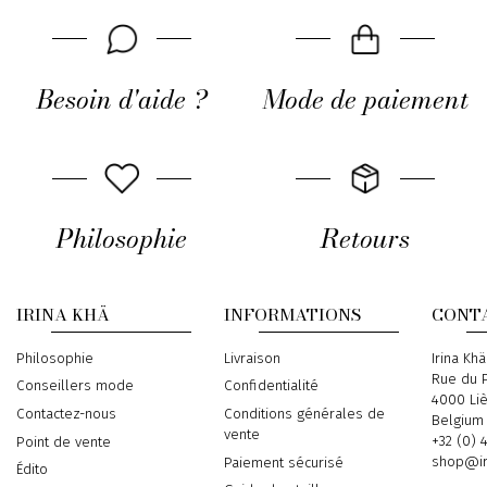
Besoin d'aide ?
Mode de paiement
Philosophie
Retours
IRINA KHÄ
INFORMATIONS
CONT
Philosophie
Livraison
Address
Irina Khä
Rue du P
Conseillers mode
Confidentialité
4000 Li
Contactez-nous
Conditions générales de
Belgium
vente
Phone
+32 (0) 
Point de vente
Email
shop@ir
Paiement sécurisé
Édito