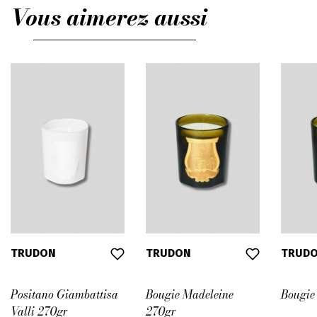
Vous aimerez aussi
TRUDON
TRUDON
TRUD
Positano Giambattisa
Bougie Madeleine
Bougie
Valli 270gr
270gr