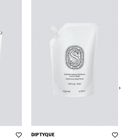

DIPTYQUE
DIPT