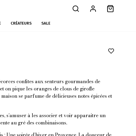
E
CRÉATEURS
SALE
 écorces confites aux senteurs gourmandes de
 et on pique les oranges de clous de girofle
la maison se parfume de délicieuses notes épicées et
s, s’amuser à les associer et voir apparaitre un
vente au gré des combinaisons.
 : Une soirée d’hiver en Provence. La douceur de