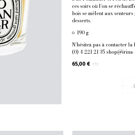
ces soirs où l’on se réchauf
bois se mêlent aux senteurs 
desserts.
190 g
N’hésitez pas à contacter la 
(0) 4 221 21 35 shop@irina
65,00 €
TTC
A