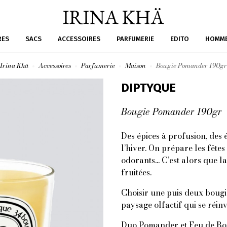
RES
SACS
ACCESSOIRES
PARFUMERIE
EDITO
HOMM
Irina Khä
Accessoires
Parfumerie
Maison
Bougie Pomander 190gr
DIPTYQUE
Bougie Pomander 190gr
Des épices à profusion, des
l’hiver. On prépare les fêtes
odorants... C’est alors que 
fruitées.
Choisir une puis deux bougie
paysage olfactif qui se réin
Duo Pomander et Feu de Bois