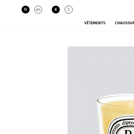
fr
en
€
$
VÊTEMENTS
CHAUSSU