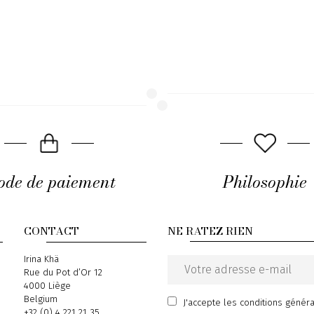
de de paiement
Philosophie
CONTACT
NE RATEZ RIEN
Address
Irina Khä
Rue du Pot d’Or 12
Email
4000 Liège
address
Belgium
J'accepte
les conditions génér
Phone
+32 (0) 4 221 21 35