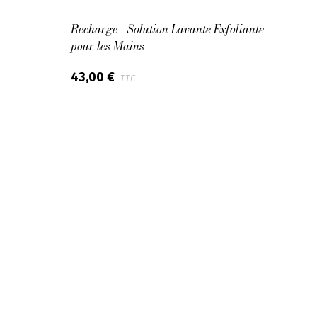
Recharge - Solution Lavante Exfoliante
Bougi
pour les Mains
95,0
43,00 €
TTC