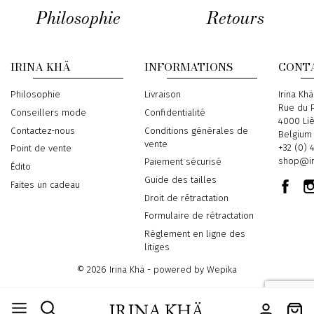
Philosophie
Retours
IRINA KHÄ
INFORMATIONS
CONT
Philosophie
Livraison
Address
Irina Khä
Rue du P
Conseillers mode
Confidentialité
4000 Li
Contactez-nous
Conditions générales de
Belgium
vente
Phone
+32 (0) 
Point de vente
Email
shop@ir
Paiement sécurisé
Édito
Guide des tailles
Faites un cadeau
Droit de rétractation
Formulaire de rétractation
Règlement en ligne des
litiges
© 2026 Irina Khä - powered by
Wepika