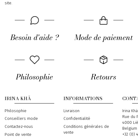
site.
Besoin d'aide ?
Mode de paiement
Philosophie
Retours
IRINA KHÄ
INFORMATIONS
CONT
Philosophie
Livraison
Address
Irina Khä
Rue du P
Conseillers mode
Confidentialité
4000 Li
Contactez-nous
Conditions générales de
Belgium
vente
Phone
+32 (0) 
Point de vente