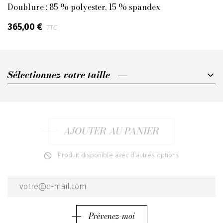
Doublure : 85 % polyester, 15 % spandex
365,00 €
TTC
Sélectionnez votre taille
Sélectionnez votre taille
1
2
AJOUTER AU PANIER
3
Produit disponible avec d'autres options
4
Prévenez-moi