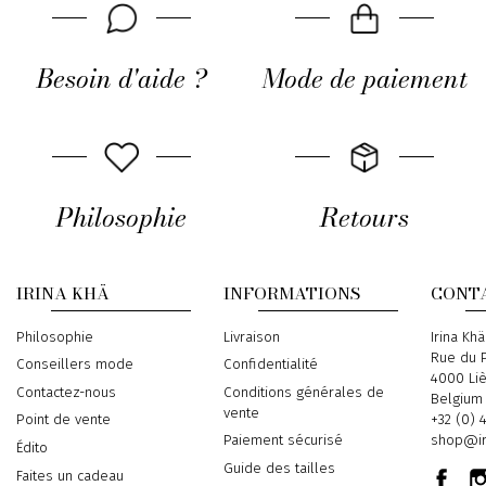
Besoin d'aide ?
Mode de paiement
Philosophie
Retours
IRINA KHÄ
INFORMATIONS
CONT
Philosophie
Livraison
Address
Irina Khä
Rue du P
Conseillers mode
Confidentialité
4000 Li
Contactez-nous
Conditions générales de
Belgium
vente
Phone
+32 (0) 
Point de vente
Email
shop@ir
Paiement sécurisé
Édito
Guide des tailles
Faites un cadeau