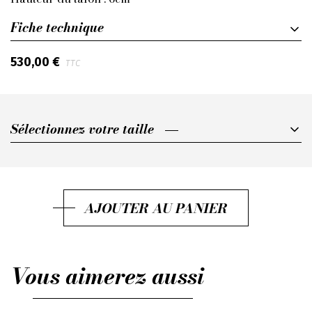
Fiche technique
530,00 €
TTC
Sélectionnez votre taille
Sélectionnez votre taille
36,5
37
AJOUTER AU PANIER
37,5
38
Vous aimerez aussi
38,5