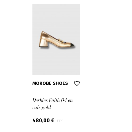
39
39,5
40
41
42
MOROBE SHOES
Derbies Faith 04 en
cuir gold
480,00 €
TTC