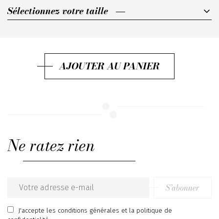
Sélectionnez votre taille
Sélectionnez votre taille
FR38
FR40
AJOUTER AU PANIER
FR42
FR44
Ne ratez rien
S’abonner
Email
address
J'accepte
les conditions générales
et
la politique de